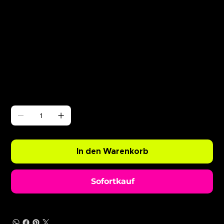
Γ
ABODE Enzo is Burning
Preis
0,99 £
Anzahl
In den Warenkorb
Sofortkauf