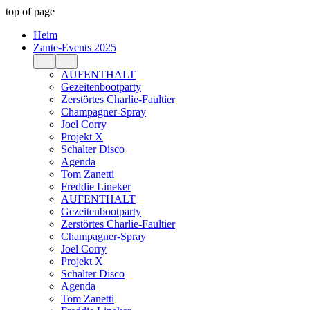
top of page
Heim
Zante-Events 2025
AUFENTHALT
Gezeitenbootparty
Zerstörtes Charlie-Faultier
Champagner-Spray
Joel Corry
Projekt X
Schalter Disco
Agenda
Tom Zanetti
Freddie Lineker
AUFENTHALT
Gezeitenbootparty
Zerstörtes Charlie-Faultier
Champagner-Spray
Joel Corry
Projekt X
Schalter Disco
Agenda
Tom Zanetti