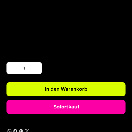
Γ
ABODE Enzo is Burning
Preis
0,99 £
Anzahl
In den Warenkorb
Sofortkauf