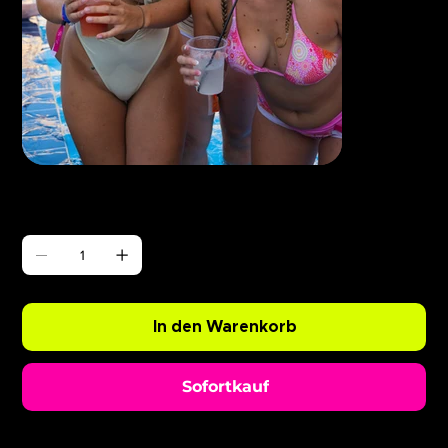
Γ
ABODE Enzo is Burning
Preis
0,99 £
Anzahl
In den Warenkorb
Sofortkauf