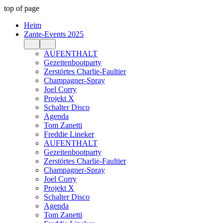
top of page
Heim
Zante-Events 2025
AUFENTHALT
Gezeitenbootparty
Zerstörtes Charlie-Faultier
Champagner-Spray
Joel Corry
Projekt X
Schalter Disco
Agenda
Tom Zanetti
Freddie Lineker
AUFENTHALT
Gezeitenbootparty
Zerstörtes Charlie-Faultier
Champagner-Spray
Joel Corry
Projekt X
Schalter Disco
Agenda
Tom Zanetti