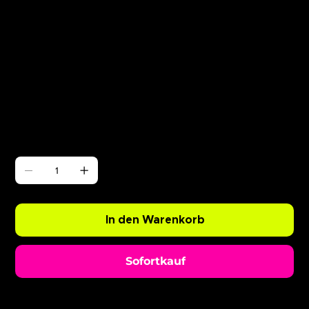
Γ
ABODE Ryan Resso x Chopper
Preis
0,99 £
Anzahl
In den Warenkorb
Sofortkauf