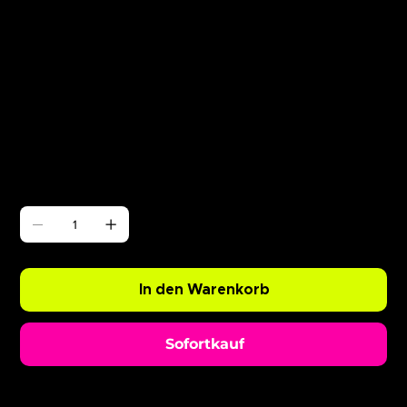
Γ
ABODE Ryan Resso x Chopper
Preis
0,99 £
Anzahl
In den Warenkorb
Sofortkauf