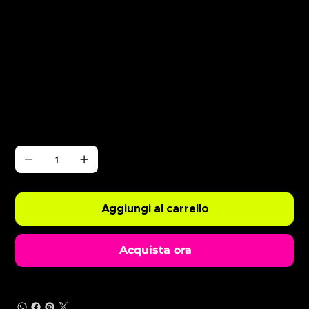
Γ
ABODE Enzo is Burning
Prezzo
0,99 £
Quantità
Aggiungi al carrello
Acquista ora