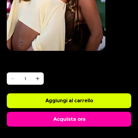
Γ
ABODE Opening Party
Prezzo
0,99 £
Quantità
Aggiungi al carrello
Acquista ora