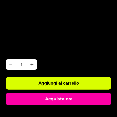
Γ
ABODE Ryan Resso x Chopper
Prezzo
0,99 £
Quantità
Aggiungi al carrello
Acquista ora