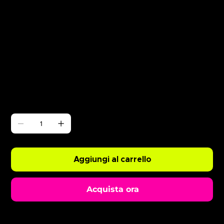
Γ
ABODE Ryan Resso x Chopper
Prezzo
0,99 £
Quantità
Aggiungi al carrello
Acquista ora