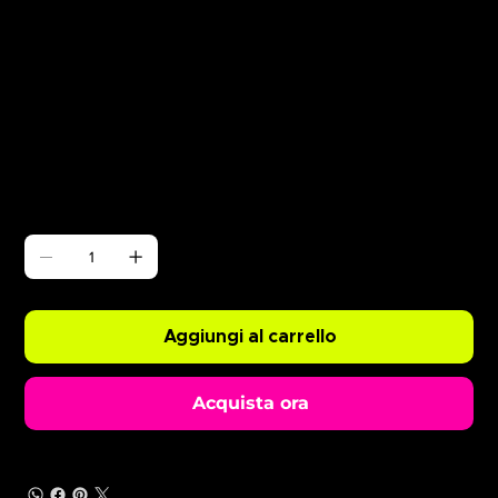
Γ
ABODE Silva Bumpa
Prezzo
0,99 £
Quantità
Aggiungi al carrello
Acquista ora