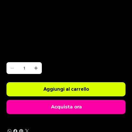
Γ
ABODE Silva Bumpa
Prezzo
0,99 £
Quantità
Aggiungi al carrello
Acquista ora