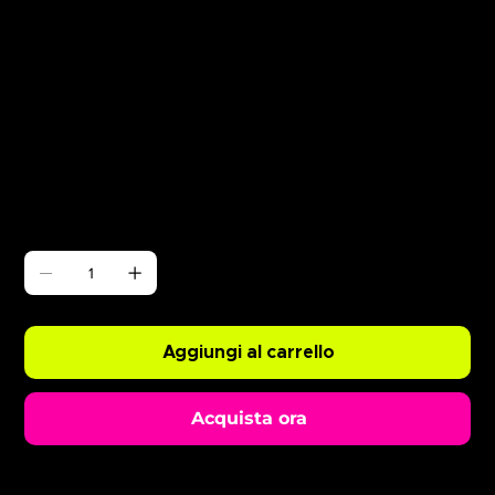
Γ
Champagne Spray 12/06
Prezzo
0,99 £
Quantità
Aggiungi al carrello
Acquista ora