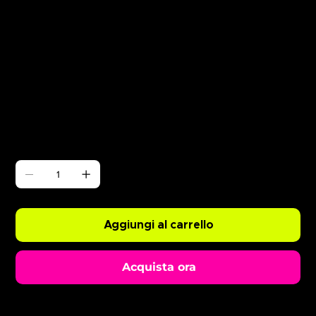
Γ
Champagne Spray 12/06
Prezzo
0,99 £
Quantità
Aggiungi al carrello
Acquista ora