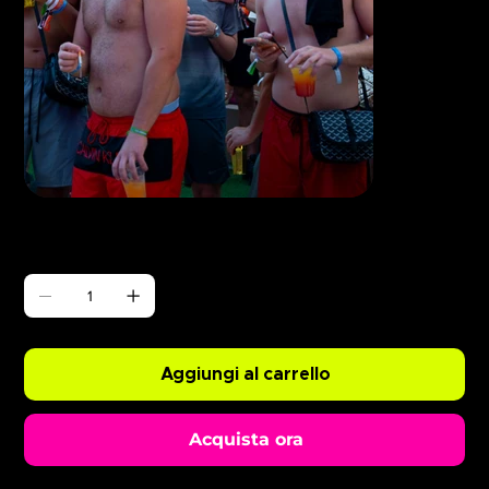
Γ
Champagne Spray 12/06
Prezzo
0,99 £
Quantità
Aggiungi al carrello
Acquista ora