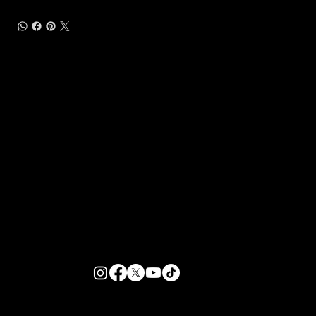
Customer Support
Zante Events 2026
Zante Event Package
+44 (0) 7432 211 868
info@zantebible.com
Terms & Conditions
Guide
Blog
© 2025 TZB Limited. Tutti i diritti riservati.