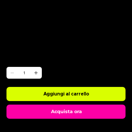
Γ
Nathan Dawe Opening Party
Prezzo
0,99 £
Quantità
Aggiungi al carrello
Acquista ora