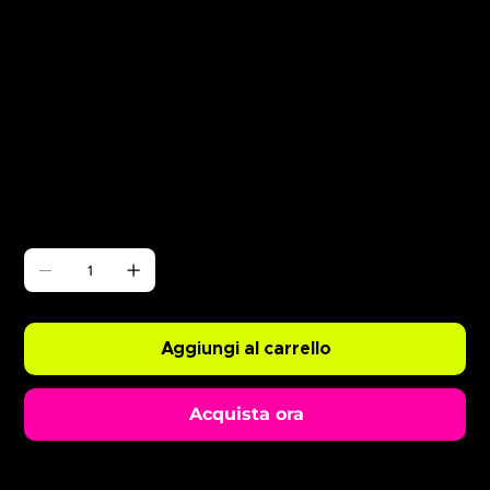
Γ
Nathan Dawe Opening Party
Prezzo
0,99 £
Quantità
Aggiungi al carrello
Acquista ora