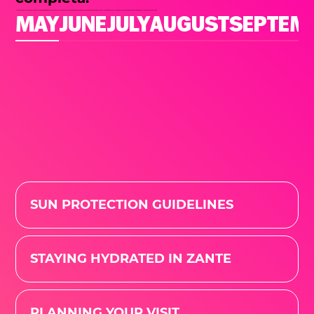
Nota per il suo clima mediterraneo e le splendide spiagge, Zante (Zakynthos) rimane una delle destinazioni greche più popolari per i turisti britannici. Esploriamo le condizioni meteorologiche durante la stagione per aiutarti a pianificare la tua vacanza perfetta.
MAY
JUNE
JULY
AUGUST
SEPTEM
SUN PROTECTION GUIDELINES
STAYING HYDRATED IN ZANTE
PLANNING YOUR VISIT