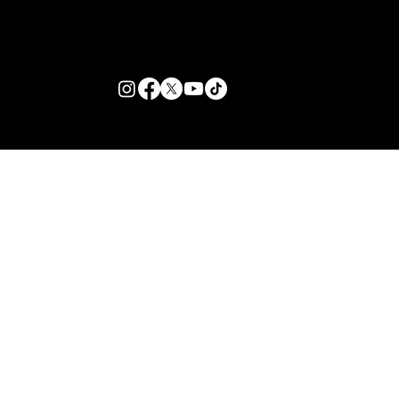
Zante Event Package
+44 (0) 7432 211 868
info@zantebible.com
Terms & Conditions
Guide
Blog
© 2025 TZB Limited. Tutti i diritti riservati.