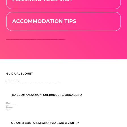
ACCOMMODATION TIPS
Ricorda che Zante offre qualcosa di speciale in ogni mese dell'anno. Che tu stia cercando una vivace vita notturna, spiagge tranquille o il perfetto equilibrio tra entrambi, conoscere le condizioni meteorologiche ti aiuterà a pianificare la tua vacanza ideale su un'isola greca.
GUIDA AL BUDGET
Tipi di alloggio e il loro impatto sul budget
La nostra guida completa analizza tutti i costi da considerare per la tua avventura sulle isole greche. Dalle tipologie di alloggio alle spese giornaliere, ti aiuteremo a pianificare il budget in modo efficace per la tua vacanza perfetta a Zante.
RACCOMANDAZIONI SUL BUDGET GIORNALIERO
€100
(Circa £85)
Raccomandato
Budget giornaliero
€60
(Circa £50)
Budget giornaliero di base per il self-catering
€60
(Circa £50)
Vita notturna a basso costo
per sera
€15-25
(Circa £ 12-20)
Costi dei pasti
QUANTO COSTA IL MIGLIOR VIAGGIO A ZANTE?