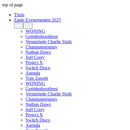
top of page
Thuis
Zante Evenementen 2025
WONING
Getijdenbootfeest
Vernietigde Charlie Sloth
Champagnespray
Nathan Dawe
Joël Corry
Project X
Switch Disco
Agenda
Tom Zanetti
WONING
Getijdenbootfeest
Vernietigde Charlie Sloth
Champagnespray
Nathan Dawe
Joël Corry
Project X
Switch Disco
Agenda