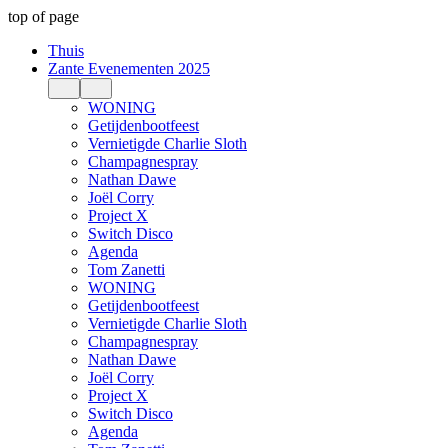
top of page
Thuis
Zante Evenementen 2025
WONING
Getijdenbootfeest
Vernietigde Charlie Sloth
Champagnespray
Nathan Dawe
Joël Corry
Project X
Switch Disco
Agenda
Tom Zanetti
WONING
Getijdenbootfeest
Vernietigde Charlie Sloth
Champagnespray
Nathan Dawe
Joël Corry
Project X
Switch Disco
Agenda