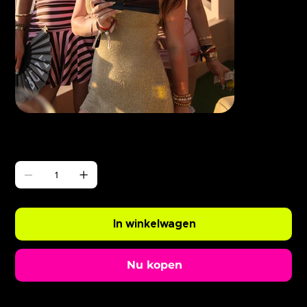
Γ
ABODE Enzo is Burning
Prijs
£ 0,99
Aantal
In winkelwagen
Nu kopen