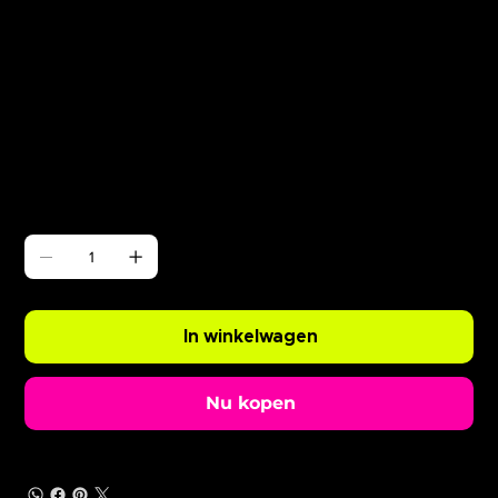
Γ
ABODE Enzo is Burning
Prijs
£ 0,99
Aantal
In winkelwagen
Nu kopen