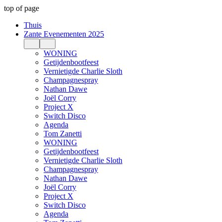
top of page
Thuis
Zante Evenementen 2025
WONING
Getijdenbootfeest
Vernietigde Charlie Sloth
Champagnespray
Nathan Dawe
Joël Corry
Project X
Switch Disco
Agenda
Tom Zanetti
WONING
Getijdenbootfeest
Vernietigde Charlie Sloth
Champagnespray
Nathan Dawe
Joël Corry
Project X
Switch Disco
Agenda