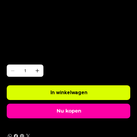
Γ
ABODE Enzo is Burning
Prijs
£ 0,99
Aantal
In winkelwagen
Nu kopen