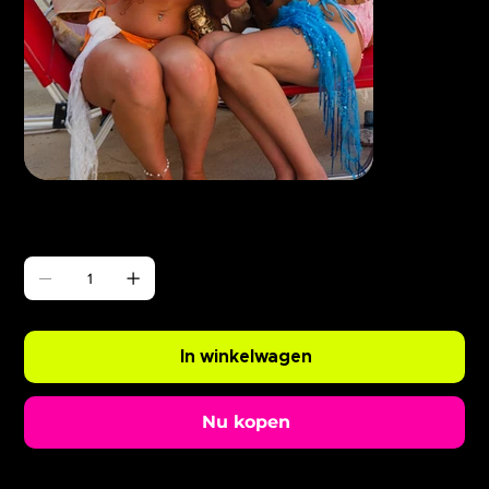
Γ
ABODE Enzo is Burning
Prijs
£ 0,99
Aantal
In winkelwagen
Nu kopen