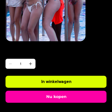
Γ
ABODE Opening Party
Prijs
£ 0,99
Aantal
In winkelwagen
Nu kopen