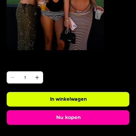
Γ
ABODE Opening Party
Prijs
£ 0,99
Aantal
In winkelwagen
Nu kopen