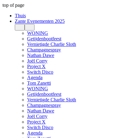
top of page
Thuis
Zante Evenementen 2025
WONING
Getijdenbootfeest
Vernietigde Charlie Sloth
Champagnespray
Nathan Dawe
Joël Corry
Project X
Switch Disco
Agenda
Tom Zanetti
WONING
Getijdenbootfeest
Vernietigde Charlie Sloth
Champagnespray
Nathan Dawe
Joël Corry
Project X
Switch Disco
Agenda