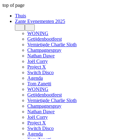
top of page
Thuis
Zante Evenementen 2025
WONING
Getijdenbootfeest
Vernietigde Charlie Sloth
Champagnespray
Nathan Dawe
Joël Corry
Project X
Switch Disco
Agenda
Tom Zanetti
WONING
Getijdenbootfeest
Vernietigde Charlie Sloth
Champagnespray
Nathan Dawe
Joël Corry
Project X
Switch Disco
Agenda