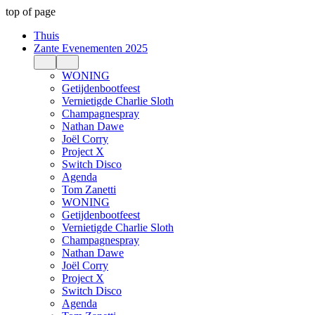
top of page
Thuis
Zante Evenementen 2025
WONING
Getijdenbootfeest
Vernietigde Charlie Sloth
Champagnespray
Nathan Dawe
Joël Corry
Project X
Switch Disco
Agenda
Tom Zanetti
WONING
Getijdenbootfeest
Vernietigde Charlie Sloth
Champagnespray
Nathan Dawe
Joël Corry
Project X
Switch Disco
Agenda