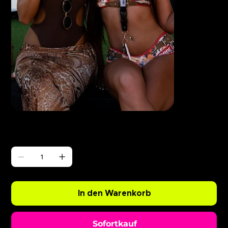
Γ
ABODE Opening Party
Preis
0,99 £
Anzahl
In den Warenkorb
Sofortkauf