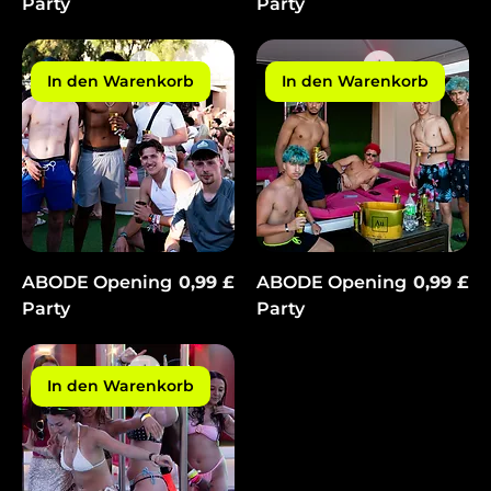
Party
Party
In den Warenkorb
In den Warenkorb
Preis
Preis
ABODE Opening
0,99 £
ABODE Opening
0,99 £
Party
Party
In den Warenkorb