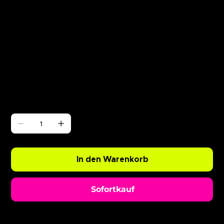
Γ
Champagne Spray 12/06
Preis
0,99 £
Anzahl
In den Warenkorb
Sofortkauf