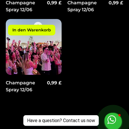
Preis
Preis
Champagne
0,99 £
Champagne
0,99 £
Spray 12/06
Spray 12/06
In den Warenkorb
Preis
Champagne
0,99 £
Spray 12/06
Have a question? Contact us now