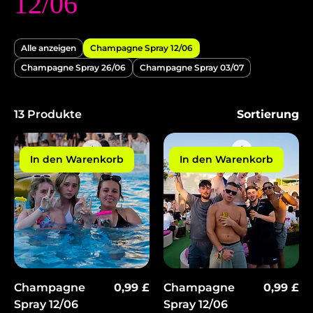
12/06
Alle anzeigen
Champagne Spray 12/06
Champagne Spray 26/06
Champagne Spray 03/07
13 Produkte
Sortierung
In den Warenkorb
In den Warenkorb
Preis
Preis
Champagne
0,99 £
Champagne
0,99 £
Spray 12/06
Spray 12/06