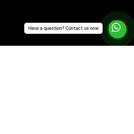
Have a question? Contact us now
Customer Support
Zante Events 2026
Zante Event Package
+44 (0) 7432 211 868
info@zantebible.com
Terms & Conditions
Guide
Blog